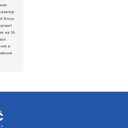
ник
 размер
ый блок
держит
я на 16
ных
ния и
рывные