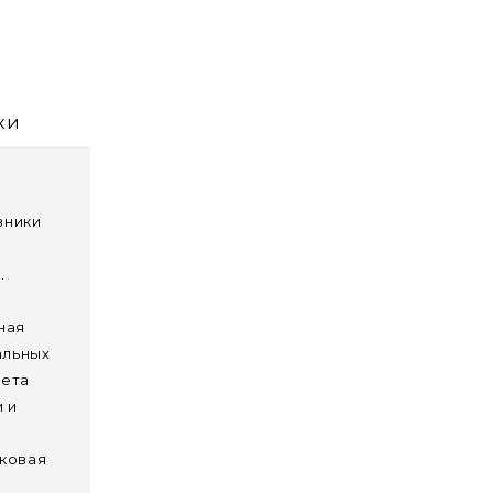
ки
вники
.
ная
альных
вета
 и
лковая