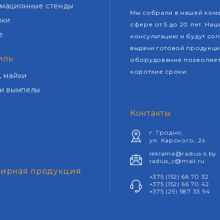
мационные стенды
Мы собрали в нашей кома
чки
сфере от 5 до 20 лет. Н
е
консультацию и будут со
выдачи готовой продукц
иль
оборудование позволяет 
короткие сроки.
, майки
 и вымпелы
Контакты
г. Гродно,
ул. Карского, 24
reklama@radius-s.by
radius_c@mail.ru
нирная продукция
+375 (152) 66 70 32
+375 (152) 66 70 42
+375 (29) 587 33
94