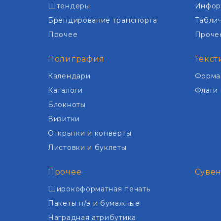
Штендеры
Инфор
Брендирование транспорта
Табли
Прочее
Проче
Полиграфия
Текст
Календари
Форма
Каталоги
Флаги
Блокноты
Визитки
Открытки и конверты
Листовки и буклеты
Прочее
Суве
Широкоформатная печать
Пакеты п/э и бумажные
Наградная атрибутика